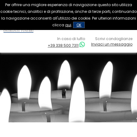
Per offrire una migliore esperienza di navigazione questo sito utilizza
Onoranze funebri Carovigno
(Brindisi)
cookie tecnici, analitici e di profilazione, anche di terze parti, continuando
la navigazione acconsenti all'utilizzo dei cookie. Per ulteriori informazioni
clicca
qui
.
OK
In caso di lutto
Scrivi condoglianze
Inviaci un messaggio
+39 338 500 7311