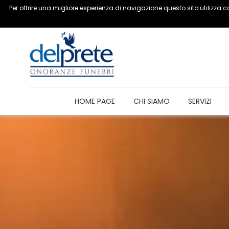
Per offrire una migliore esperienza di navigazione questo sito utilizza co
Onoranze funebri Carovigno
(Brindisi)
HOME PAGE
CHI SIAMO
SERVIZI